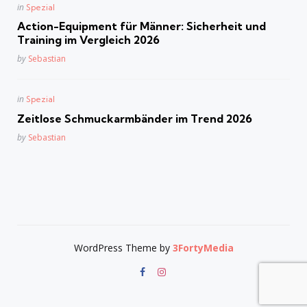
Posted
in
Spezial
in
Action-Equipment für Männer: Sicherheit und
Training im Vergleich 2026
Posted
by
Sebastian
Posted
in
Spezial
in
Zeitlose Schmuckarmbänder im Trend 2026
Posted
by
Sebastian
WordPress Theme by
3FortyMedia