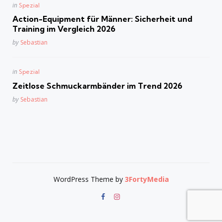
Posted
in
Spezial
in
Action-Equipment für Männer: Sicherheit und
Training im Vergleich 2026
Posted
by
Sebastian
Posted
in
Spezial
in
Zeitlose Schmuckarmbänder im Trend 2026
Posted
by
Sebastian
WordPress Theme by
3FortyMedia