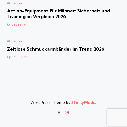
Posted
in
Spezial
in
Action-Equipment für Männer: Sicherheit und
Training im Vergleich 2026
Posted
by
Sebastian
Posted
in
Spezial
in
Zeitlose Schmuckarmbänder im Trend 2026
Posted
by
Sebastian
WordPress Theme by
3FortyMedia