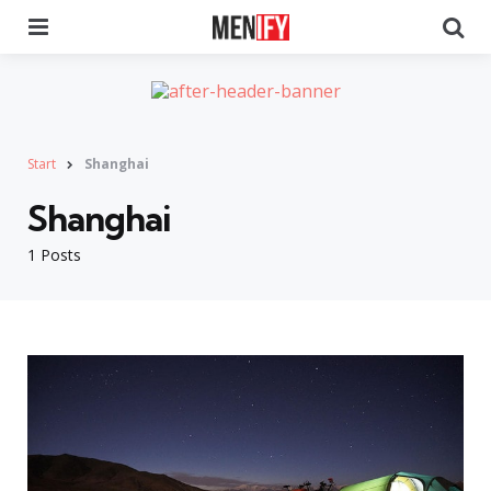
Menu
Se
Start
Shanghai
Shanghai
1 Posts