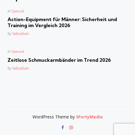
Posted
in
Spezial
in
Action-Equipment für Männer: Sicherheit und
Training im Vergleich 2026
Posted
by
Sebastian
Posted
in
Spezial
in
Zeitlose Schmuckarmbänder im Trend 2026
Posted
by
Sebastian
WordPress Theme by
3FortyMedia