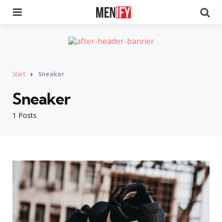
Menu
Se
Start
Sneaker
Sneaker
1 Posts