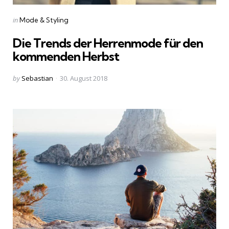
Categories
Posted
in
Mode & Styling
in
Die Trends der Herrenmode für den
kommenden Herbst
Posted
by
Sebastian
30. August 2018
by