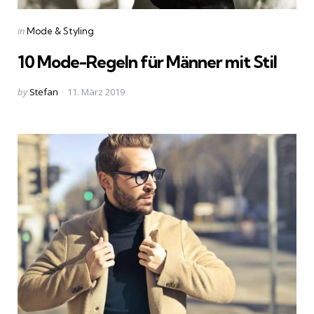
Categories
Posted
in
Mode & Styling
in
10 Mode-Regeln für Männer mit Stil
Posted
by
Stefan
11. März 2019
by