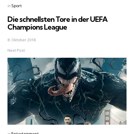
Posted
in
Sport
in
Die schnellsten Tore in der UEFA
Champions League
8. Oktober 2018
Next Post
Posted
in
Entertainment