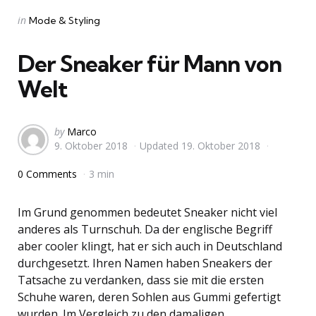
Categories
Posted
in
Mode & Styling
in
Der Sneaker für Mann von
Welt
Posted
by
Marco
9. Oktober 2018
Updated
19. Oktober 2018
by
0 Comments
3 min
Im Grund genommen bedeutet Sneaker nicht viel
anderes als Turnschuh. Da der englische Begriff
aber cooler klingt, hat er sich auch in Deutschland
durchgesetzt. Ihren Namen haben Sneakers der
Tatsache zu verdanken, dass sie mit die ersten
Schuhe waren, deren Sohlen aus Gummi gefertigt
wurden. Im Vergleich zu den damaligen