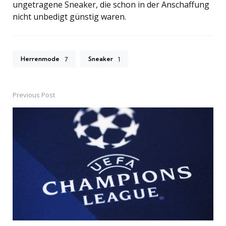
ungetragene Sneaker, die schon in der Anschaffung
nicht unbedigt günstig waren.
Herrenmode
Sneaker
7
1
Previous Post
Post
navigation