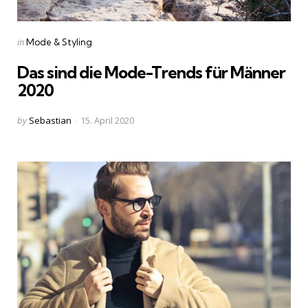
Categories
Posted
in
Mode & Styling
in
Das sind die Mode-Trends für Männer
2020
Posted
by
Sebastian
15. April 2020
by