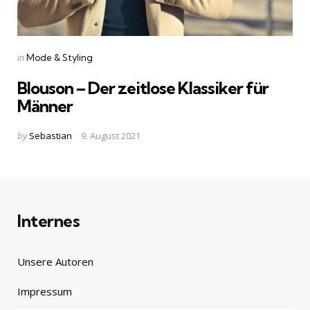
Categories
Posted
in
Mode & Styling
in
Blouson – Der zeitlose Klassiker für
Männer
Posted
by
Sebastian
9. August 2021
by
Internes
Unsere Autoren
Impressum