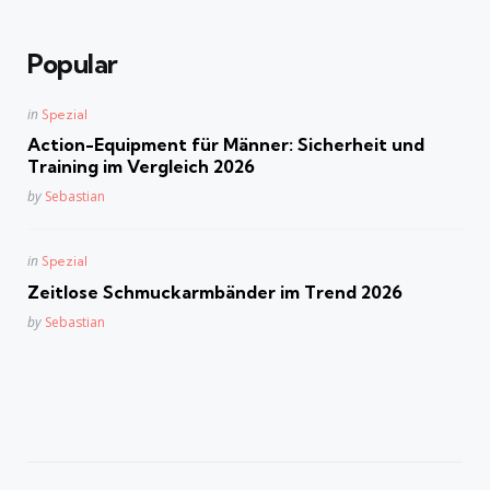
Popular
Posted
in
Spezial
in
Action-Equipment für Männer: Sicherheit und
Training im Vergleich 2026
Posted
by
Sebastian
Posted
in
Spezial
in
Zeitlose Schmuckarmbänder im Trend 2026
Posted
by
Sebastian