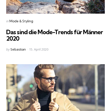
Categories
Posted
in
Mode & Styling
in
Das sind die Mode-Trends für Männer
2020
Posted
by
Sebastian
15. April 2020
by