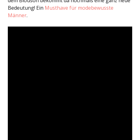
dem Blouson bekommt da nochmals eine ganz neue
Bedeutung! Ein
Musthave für modebewusste
Männer
.