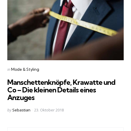
Categories
Posted
in
Mode & Styling
in
Manschettenknöpfe, Krawatte und
Co – Die kleinen Details eines
Anzuges
Posted
by
Sebastian
23. Oktober 2018
by