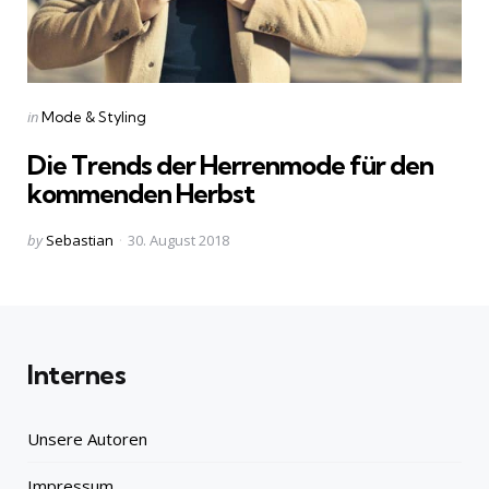
Categories
Posted
in
Mode & Styling
in
Die Trends der Herrenmode für den
kommenden Herbst
Posted
by
Sebastian
30. August 2018
by
Internes
Unsere Autoren
Impressum