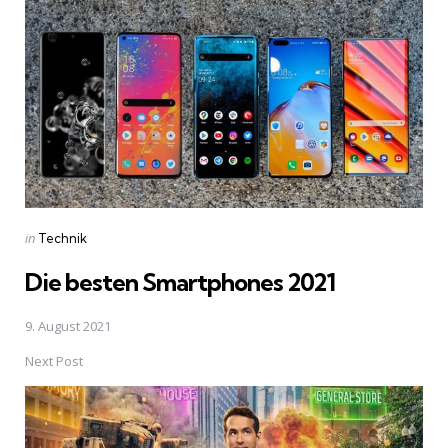
navigation
Posted
in
Technik
in
Die besten Smartphones 2021
9. August 2021
Next Post