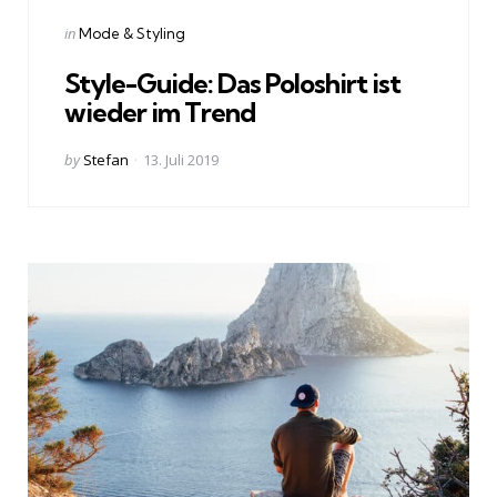
Categories
Posted
in
Mode & Styling
in
Style-Guide: Das Poloshirt ist
wieder im Trend
Posted
by
Stefan
13. Juli 2019
by