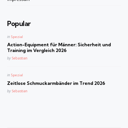
Popular
Posted
in
Spezial
in
Action-Equipment für Männer: Sicherheit und
Training im Vergleich 2026
Posted
by
Sebastian
Posted
in
Spezial
in
Zeitlose Schmuckarmbänder im Trend 2026
Posted
by
Sebastian