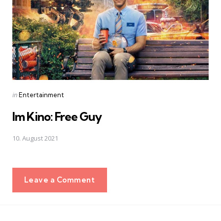
Posted
in
Entertainment
in
Im Kino: Free Guy
10. August 2021
Leave a Comment