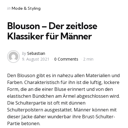
Categories
Posted
in
Mode & Styling
in
Blouson – Der zeitlose
Klassiker für Männer
Posted
by
Sebastian
9. August 2021
0 Comments
2 min
by
Den Blouson gibt es in nahezu allen Materialien und
Farben. Charakteristisch für ihn ist die luftig, lockere
Form, die an die einer Bluse erinnert und von den
elastischen Bündchen am Ärmel abgeschlossen wird.
Die Schulterpartie ist oft mit dünnen
Schulterpolstern ausgestattet. Männer können mit
dieser Jacke daher wunderbar ihre Brust-Schulter-
Partie betonen.