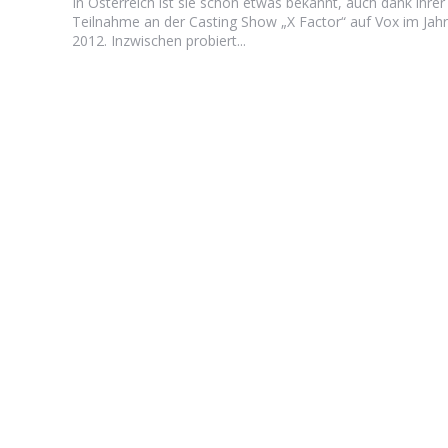
In Österreich ist sie schon etwas bekannt, auch dank ihrer
Teilnahme an der Casting Show „X Factor“ auf Vox im Jahr
2012. Inzwischen probiert...