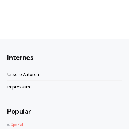
Internes
Unsere Autoren
Impressum
Popular
Posted
in
Spezial