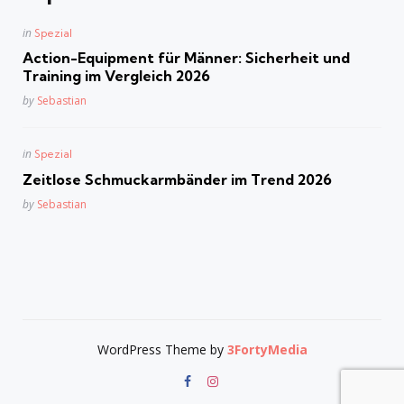
Posted
in
Spezial
in
Action-Equipment für Männer: Sicherheit und
Training im Vergleich 2026
Posted
by
Sebastian
Posted
in
Spezial
in
Zeitlose Schmuckarmbänder im Trend 2026
Posted
by
Sebastian
WordPress Theme by
3FortyMedia