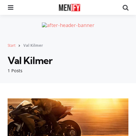
Menu
Se
Start
Val Kilmer
Val Kilmer
1 Posts