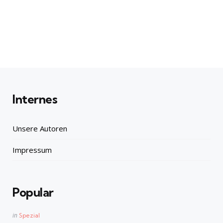
Internes
Unsere Autoren
Impressum
Popular
Posted
in
Spezial