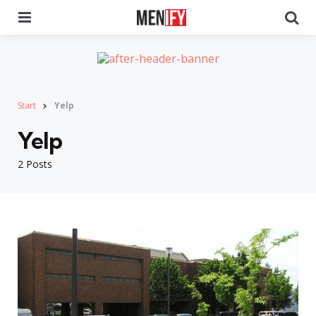
Menu
Se
Start
Yelp
Yelp
2 Posts