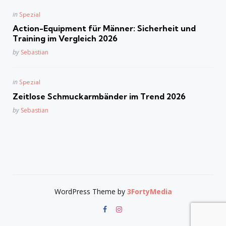
Posted
in
Spezial
in
Action-Equipment für Männer: Sicherheit und
Training im Vergleich 2026
Posted
by
Sebastian
Posted
in
Spezial
in
Zeitlose Schmuckarmbänder im Trend 2026
Posted
by
Sebastian
WordPress Theme by
3FortyMedia