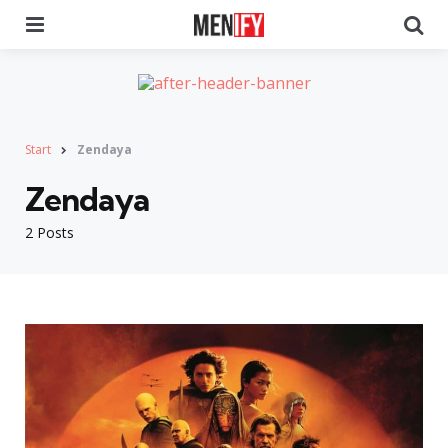
Menu
Se
Start
Zendaya
Zendaya
2 Posts