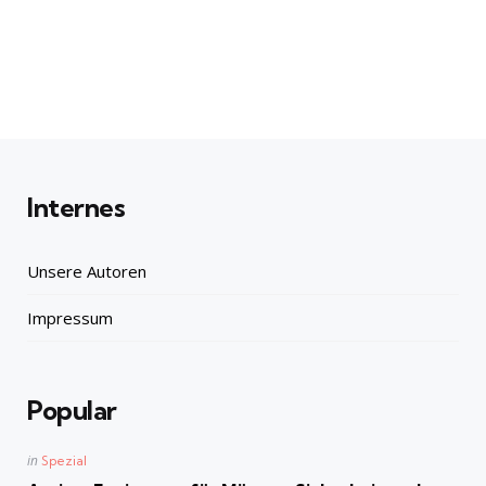
Internes
Unsere Autoren
Impressum
Popular
Posted
in
Spezial
in