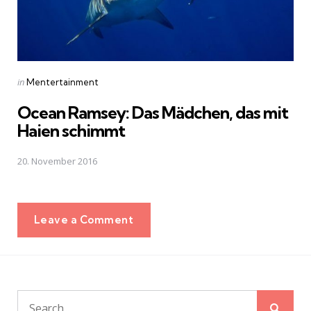
Posted
in
Mentertainment
in
Ocean Ramsey: Das Mädchen, das mit
Haien schimmt
20. November 2016
Leave a Comment
Sear