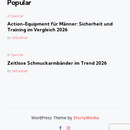
Popular
Posted
in
Spezial
in
Action-Equipment für Männer: Sicherheit und
Training im Vergleich 2026
Posted
by
Sebastian
Posted
in
Spezial
in
Zeitlose Schmuckarmbänder im Trend 2026
Posted
by
Sebastian
WordPress Theme by
3FortyMedia