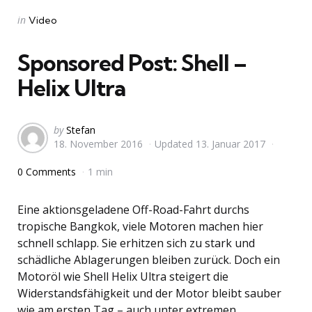
Categories
Posted
in
Video
in
Sponsored Post: Shell –
Helix Ultra
Posted
by
Stefan
18. November 2016
Updated
13. Januar 2017
by
0 Comments
1 min
Eine aktionsgeladene Off-Road-Fahrt durchs
tropische Bangkok, viele Motoren machen hier
schnell schlapp. Sie erhitzen sich zu stark und
schädliche Ablagerungen bleiben zurück. Doch ein
Motoröl wie Shell Helix Ultra steigert die
Widerstandsfähigkeit und der Motor bleibt sauber
wie am ersten Tag – auch unter extremen