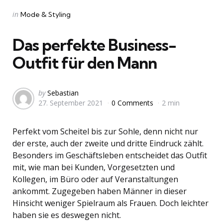
Categories
Posted
in
Mode & Styling
in
Das perfekte Business-
Outfit für den Mann
Posted
by
Sebastian
27. September 2021
0 Comments
2 min
by
Perfekt vom Scheitel bis zur Sohle, denn nicht nur
der erste, auch der zweite und dritte Eindruck zählt.
Besonders im Geschäftsleben entscheidet das Outfit
mit, wie man bei Kunden, Vorgesetzten und
Kollegen, im Büro oder auf Veranstaltungen
ankommt. Zugegeben haben Männer in dieser
Hinsicht weniger Spielraum als Frauen. Doch leichter
haben sie es deswegen nicht.