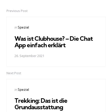
Previous Post
Post
navigation
Posted
in
Spezial
in
Was ist Clubhouse? – Die Chat
App einfach erklärt
26. September 2021
Next Post
Posted
in
Spezial
in
Trekking: Das ist die
Grundausstattung