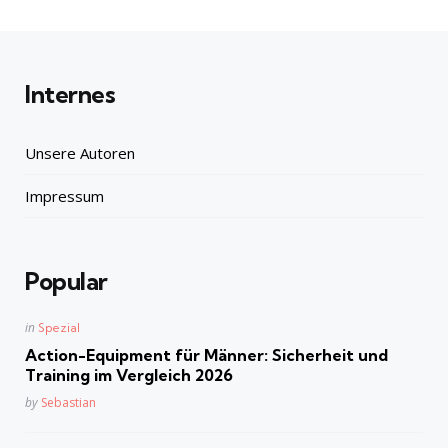
Internes
Unsere Autoren
Impressum
Popular
Posted
in
Spezial
in
Action-Equipment für Männer: Sicherheit und
Training im Vergleich 2026
Posted
by
Sebastian