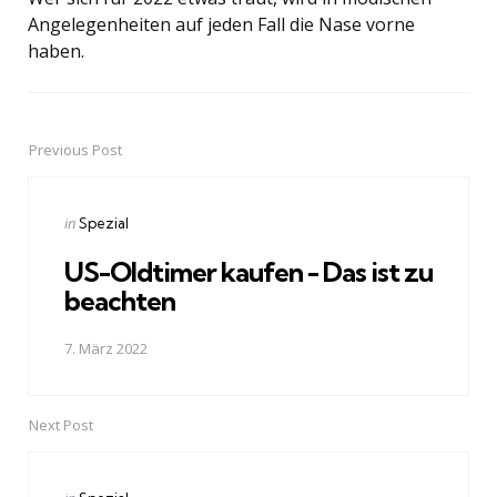
Angelegenheiten auf jeden Fall die Nase vorne
haben.
Previous Post
Post
navigation
Posted
in
Spezial
in
US-Oldtimer kaufen - Das ist zu
beachten
7. März 2022
Next Post