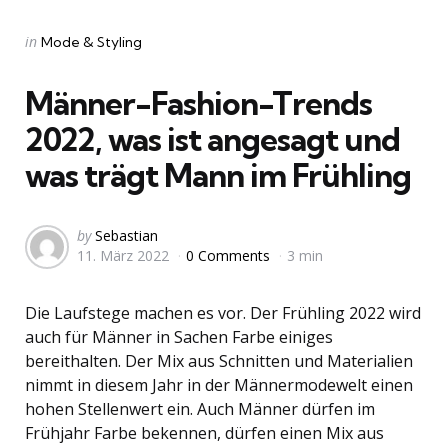
Categories
Posted
in
Mode & Styling
in
Männer-Fashion-Trends
2022, was ist angesagt und
was trägt Mann im Frühling
Posted
by
Sebastian
11. März 2022
0 Comments
3 min
by
Die Laufstege machen es vor. Der Frühling 2022 wird
auch für Männer in Sachen Farbe einiges
bereithalten. Der Mix aus Schnitten und Materialien
nimmt in diesem Jahr in der Männermodewelt einen
hohen Stellenwert ein. Auch Männer dürfen im
Frühjahr Farbe bekennen, dürfen einen Mix aus