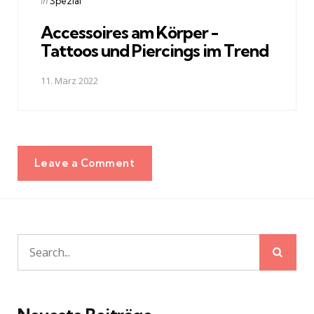
Posted
in
Spezial
in
Accessoires am Körper -
Tattoos und Piercings im Trend
11. März 2022
Leave a Comment
Sear
Search
for: