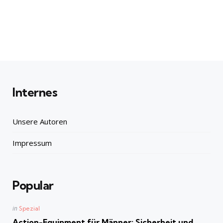
Internes
Unsere Autoren
Impressum
Popular
Posted
in
Spezial
in
Action-Equipment für Männer: Sicherheit und