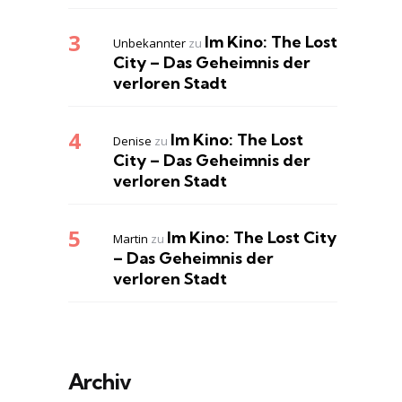
Im Kino: The Lost
Unbekannter
zu
City – Das Geheimnis der
verloren Stadt
Im Kino: The Lost
Denise
zu
City – Das Geheimnis der
verloren Stadt
Im Kino: The Lost City
Martin
zu
– Das Geheimnis der
verloren Stadt
Archiv