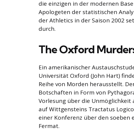
die einzigen in der modernen Base
Apologeten der statistischen Anal
der Athletics in der Saison 2002 se
durch.
The Oxford Murders
Ein amerikanischer Austauschstude
Universität Oxford (John Hart) finde
Reihe von Morden herausstellt. Der
Botschaften in Form von Pythagora
Vorlesung über die Unmöglichkeit 
auf Wittgensteins Tractatus Logic
einer Konferenz über den soeben 
Fermat.