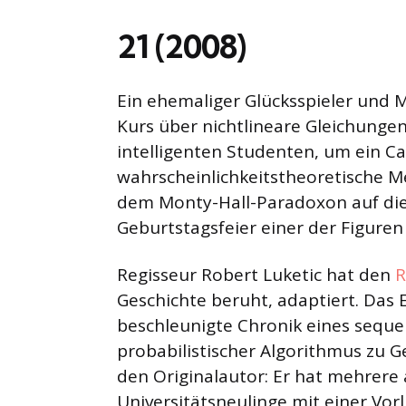
21 (2008)
Ein ehemaliger Glücksspieler und M
Kurs über nichtlineare Gleichungen
intelligenten Studenten, um ein Ca
wahrscheinlichkeitstheoretische 
dem Monty-Hall-Paradoxon auf die 
Geburtstagsfeier einer der Figuren 
Regisseur Robert Luketic hat den
R
Geschichte beruht, adaptiert. Das 
beschleunigte Chronik eines seque
probabilistischer Algorithmus zu 
den Originalautor: Er hat mehrere
Universitätsneulinge mit einer Vor