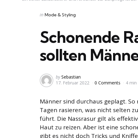
Categories
Posted
in
Mode & Styling
in
Schonende Ra
sollten Männe
Posted
by
Sebastian
17. Februar 2022
0 Comments
4 min
by
Männer sind durchaus geplagt. So m
Tagen rasieren, was nicht selten z
führt. Die Nassrasur gilt als effekt
Haut zu reizen. Aber ist eine sch
gibt es nicht doch Tricks und Kniff