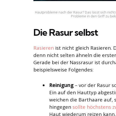
Hautprobleme nach der Rasur? Das lässt sich nicht 
Probleme in den Griff zu be
Die Rasur selbst
Rasieren
ist nicht gleich Rasieren.
denn nicht selten ähneln die erste
Gerade bei der Nassrasur ist durc
beispielsweise Folgendes:
Reinigung
– vor der Rasur so
Ein auf den Hauttyp abgesti
weichen die Barthaare auf, s
hingegen
sollte höchstens z
Haut wiederum reizen kann.