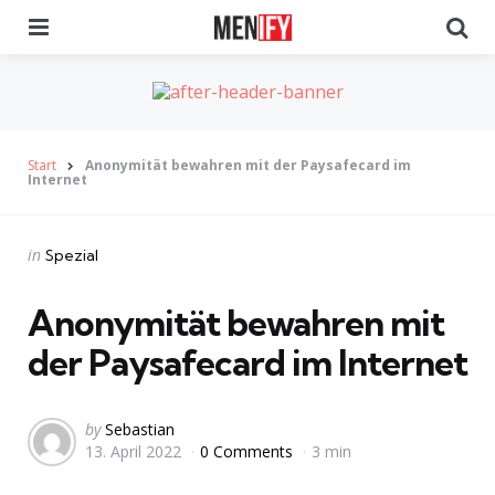
Menu
Se
Start
Anonymität bewahren mit der Paysafecard im
Internet
Categories
Posted
in
Spezial
in
Anonymität bewahren mit
der Paysafecard im Internet
Posted
by
Sebastian
13. April 2022
0 Comments
3 min
by