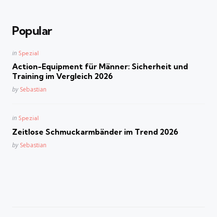
Popular
Posted
in
Spezial
in
Action-Equipment für Männer: Sicherheit und
Training im Vergleich 2026
Posted
by
Sebastian
Posted
in
Spezial
in
Zeitlose Schmuckarmbänder im Trend 2026
Posted
by
Sebastian