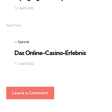
12. April 2022
Next Post
Posted
in
Spezial
in
Das Online-Casino-Erlebnis
17. April 2022
Leave a Comment