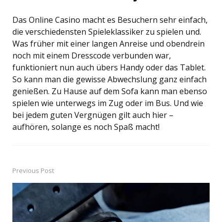
Das Online Casino macht es Besuchern sehr einfach,
die verschiedensten Spieleklassiker zu spielen und.
Was früher mit einer langen Anreise und obendrein
noch mit einem Dresscode verbunden war,
funktioniert nun auch übers Handy oder das Tablet.
So kann man die gewisse Abwechslung ganz einfach
genießen. Zu Hause auf dem Sofa kann man ebenso
spielen wie unterwegs im Zug oder im Bus. Und wie
bei jedem guten Vergnügen gilt auch hier –
aufhören, solange es noch Spaß macht!
Previous Post
Post
navigation