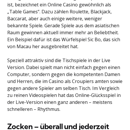
ist, bezeichnet ein Online Casino gewöhnlich als
„Table Games“. Dazu zählen Roulette, Blackjack,
Baccarat, aber auch einige weitere, weniger
bekannte Spiele. Gerade Spiele aus dem asiatischen
Raum gewinnen aktuell immer mehr an Beliebtheit.
Ein Beispiel dafür ist das Würfelspiel Sic Bo, das sich
von Macau her ausgebreitet hat.
Speziell attraktiv sind die Tischspiele in der Live
Version. Dabei spielt man nicht einfach gegen einen
Computer, sondern gegen die kompetenten Damen
und Herren, die im Casino als Croupiers amten sowie
gegen andere Spieler am selben Tisch. Im Vergleich
zu reinen Videospielen hat das Online-Glücksspiel in
der Live-Version einen ganz anderen – meistens
schnelleren – Rhythmus.
Zocken – überall und jederzeit