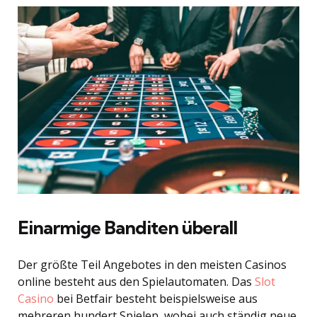
Einarmige Banditen überall
Der größte Teil Angebotes in den meisten Casinos
online besteht aus den Spielautomaten. Das
Slot
Casino
bei Betfair besteht beispielsweise aus
mehreren hundert Spielen, wobei auch ständig neue