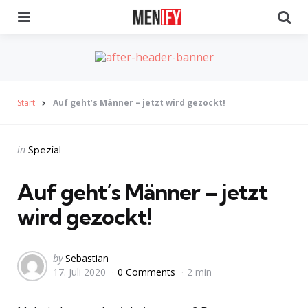
Menu
Se
Start
Auf geht’s Männer – jetzt wird gezockt!
Categories
Posted
in
Spezial
in
Auf geht’s Männer – jetzt
wird gezockt!
Posted
by
Sebastian
17. Juli 2020
0 Comments
2 min
by