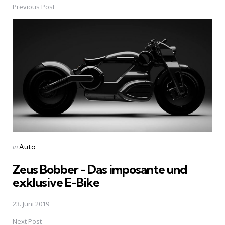
Previous Post
Post
navigation
Posted
in
Auto
in
Zeus Bobber - Das imposante und
exklusive E-Bike
23. Juni 2019
Next Post