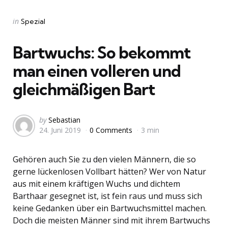
Categories
Posted
in
Spezial
in
Bartwuchs: So bekommt
man einen volleren und
gleichmäßigen Bart
Posted
by
Sebastian
24. Juni 2019
0 Comments
3 min
by
Gehören auch Sie zu den vielen Männern, die so
gerne lückenlosen Vollbart hätten? Wer von Natur
aus mit einem kräftigen Wuchs und dichtem
Barthaar gesegnet ist, ist fein raus und muss sich
keine Gedanken über ein Bartwuchsmittel machen.
Doch die meisten Männer sind mit ihrem Bartwuchs