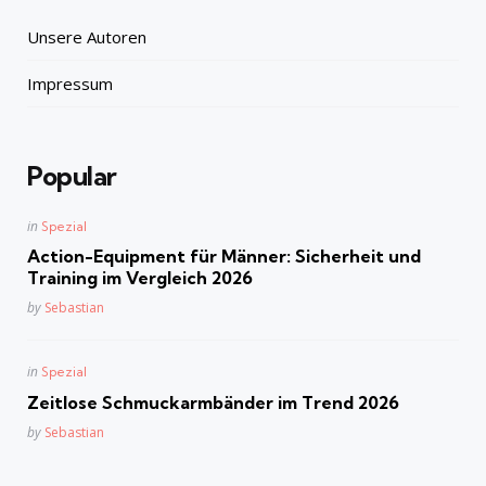
Unsere Autoren
Impressum
Popular
Posted
in
Spezial
in
Action-Equipment für Männer: Sicherheit und
Training im Vergleich 2026
Posted
by
Sebastian
Posted
in
Spezial
in
Zeitlose Schmuckarmbänder im Trend 2026
Posted
by
Sebastian