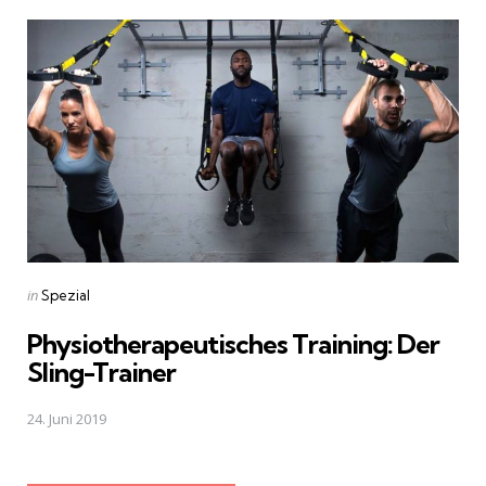
Posted
in
Spezial
in
Physiotherapeutisches Training: Der
Sling-Trainer
24. Juni 2019