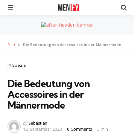
Menu
Se
Start
Die Bedeutung von Accessoires in der Männermode
Categories
Posted
in
Spezial
in
Die Bedeutung von
Accessoires in der
Männermode
Posted
by
Sebastian
12. September 2023
0 Comments
3 min
by