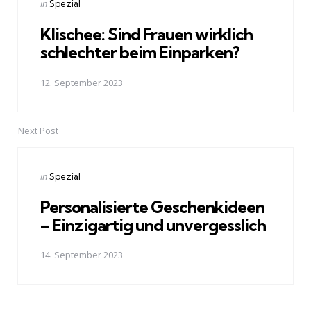
Posted
in
Spezial
in
Klischee: Sind Frauen wirklich
schlechter beim Einparken?
12. September 2023
Next Post
Posted
in
Spezial
in
Personalisierte Geschenkideen
– Einzigartig und unvergesslich
14. September 2023