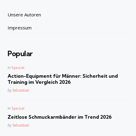
Unsere Autoren
Impressum
Popular
Posted
in
Spezial
in
Action-Equipment für Männer: Sicherheit und
Training im Vergleich 2026
Posted
by
Sebastian
Posted
in
Spezial
in
Zeitlose Schmuckarmbänder im Trend 2026
Posted
by
Sebastian