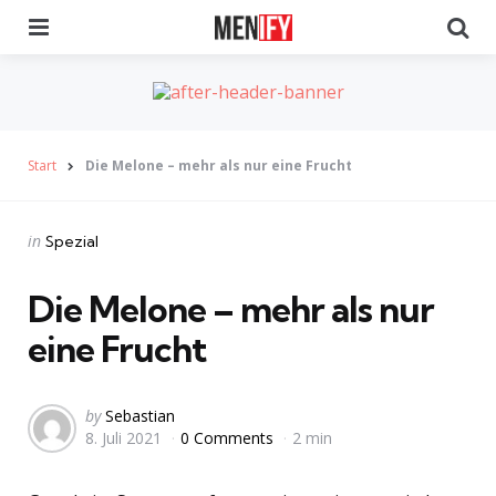
Menu
Se
Start
Die Melone – mehr als nur eine Frucht
Categories
Posted
in
Spezial
in
Die Melone – mehr als nur
eine Frucht
Posted
by
Sebastian
8. Juli 2021
0 Comments
2 min
by