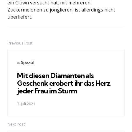
ein Clown versucht hat, mit mehreren
Zuckermelonen zu jonglieren, ist allerdings nicht
überliefert.
Previous Post
Post
navigation
Posted
in
Spezial
in
Mit diesen Diamanten als
Geschenk erobert ihr das Herz
jeder Frau im Sturm
7. Juli 2021
Next Post