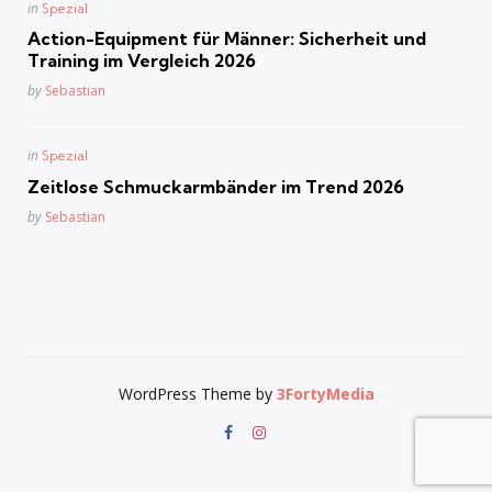
Posted
in
Spezial
in
Action-Equipment für Männer: Sicherheit und
Training im Vergleich 2026
Posted
by
Sebastian
Posted
in
Spezial
in
Zeitlose Schmuckarmbänder im Trend 2026
Posted
by
Sebastian
WordPress Theme by
3FortyMedia