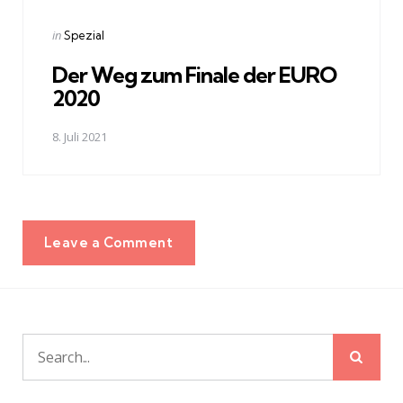
Posted
in
Spezial
in
Der Weg zum Finale der EURO
2020
8. Juli 2021
Leave a Comment
Sear
Search
for: