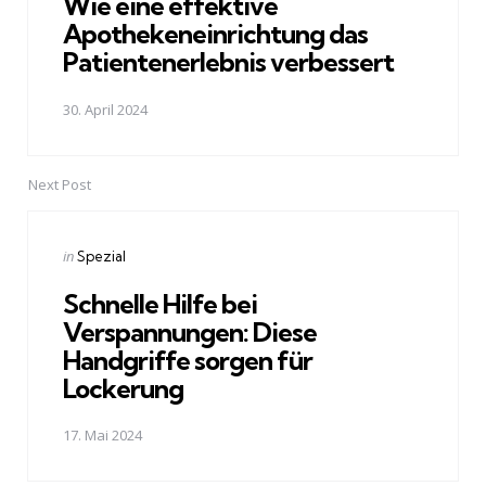
Wie eine effektive
Apothekeneinrichtung das
Patientenerlebnis verbessert
30. April 2024
Next Post
Posted
in
Spezial
in
Schnelle Hilfe bei
Verspannungen: Diese
Handgriffe sorgen für
Lockerung
17. Mai 2024