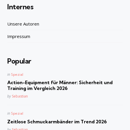
Internes
Unsere Autoren
Impressum
Popular
Posted
in
Spezial
in
Action-Equipment für Männer: Sicherheit und
Training im Vergleich 2026
Posted
by
Sebastian
Posted
in
Spezial
in
Zeitlose Schmuckarmbänder im Trend 2026
Posted
by
Sebastian