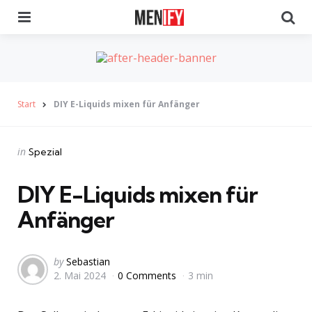
Menu
Se
Start
DIY E-Liquids mixen für Anfänger
Categories
Posted
in
Spezial
in
DIY E-Liquids mixen für
Anfänger
Posted
by
Sebastian
2. Mai 2024
0 Comments
3 min
by