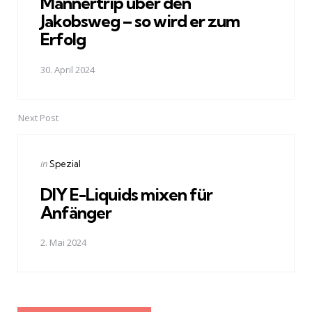
Männertrip über den
Jakobsweg – so wird er zum
Erfolg
30. April 2024
Next Post
Posted
in
Spezial
in
DIY E-Liquids mixen für
Anfänger
2. Mai 2024