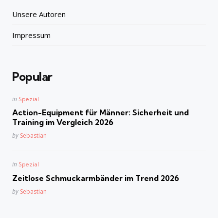
Unsere Autoren
Impressum
Popular
Posted
in
Spezial
in
Action-Equipment für Männer: Sicherheit und
Training im Vergleich 2026
Posted
by
Sebastian
Posted
in
Spezial
in
Zeitlose Schmuckarmbänder im Trend 2026
Posted
by
Sebastian