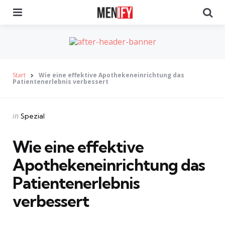
Menu
Se
Start
Wie eine effektive Apothekeneinrichtung das
Patientenerlebnis verbessert
Categories
Posted
in
Spezial
in
Wie eine effektive
Apothekeneinrichtung das
Patientenerlebnis
verbessert