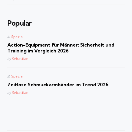
Popular
Posted
in
Spezial
in
Action-Equipment für Männer: Sicherheit und
Training im Vergleich 2026
Posted
by
Sebastian
Posted
in
Spezial
in
Zeitlose Schmuckarmbänder im Trend 2026
Posted
by
Sebastian