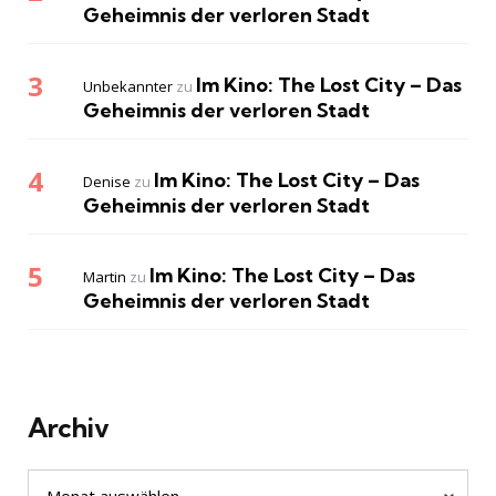
Geheimnis der verloren Stadt
Im Kino: The Lost City – Das
Unbekannter
zu
Geheimnis der verloren Stadt
Im Kino: The Lost City – Das
Denise
zu
Geheimnis der verloren Stadt
Im Kino: The Lost City – Das
Martin
zu
Geheimnis der verloren Stadt
Archiv
Archiv