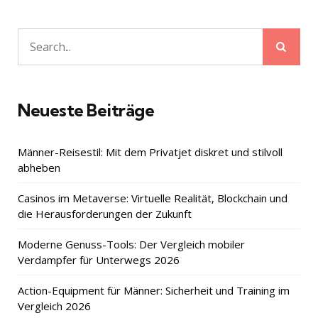
Sear
Search
for:
Neueste Beiträge
Männer-Reisestil: Mit dem Privatjet diskret und stilvoll
abheben
Casinos im Metaverse: Virtuelle Realität, Blockchain und
die Herausforderungen der Zukunft
Moderne Genuss-Tools: Der Vergleich mobiler
Verdampfer für Unterwegs 2026
Action-Equipment für Männer: Sicherheit und Training im
Vergleich 2026