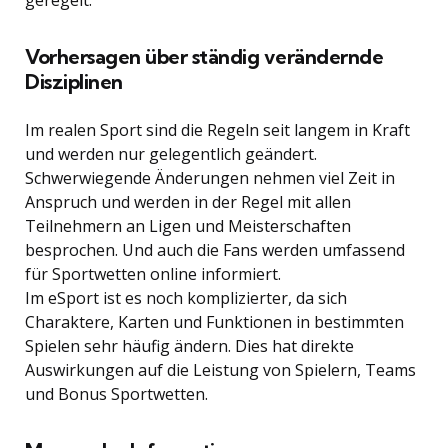
geregelt.
Vorhersagen über ständig verändernde
Disziplinen
Im realen Sport sind die Regeln seit langem in Kraft
und werden nur gelegentlich geändert.
Schwerwiegende Änderungen nehmen viel Zeit in
Anspruch und werden in der Regel mit allen
Teilnehmern an Ligen und Meisterschaften
besprochen. Und auch die Fans werden umfassend
für Sportwetten online informiert.
Im eSport ist es noch komplizierter, da sich
Charaktere, Karten und Funktionen in bestimmten
Spielen sehr häufig ändern. Dies hat direkte
Auswirkungen auf die Leistung von Spielern, Teams
und Bonus Sportwetten.