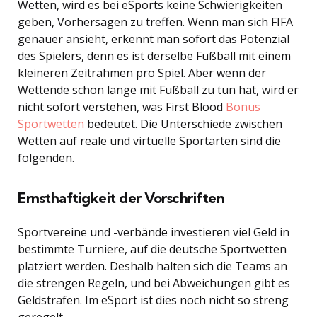
Wetten, wird es bei eSports keine Schwierigkeiten
geben, Vorhersagen zu treffen. Wenn man sich FIFA
genauer ansieht, erkennt man sofort das Potenzial
des Spielers, denn es ist derselbe Fußball mit einem
kleineren Zeitrahmen pro Spiel. Aber wenn der
Wettende schon lange mit Fußball zu tun hat, wird er
nicht sofort verstehen, was First Blood
Bonus
Sportwetten
bedeutet. Die Unterschiede zwischen
Wetten auf reale und virtuelle Sportarten sind die
folgenden.
Ernsthaftigkeit der Vorschriften
Sportvereine und -verbände investieren viel Geld in
bestimmte Turniere, auf die deutsche Sportwetten
platziert werden. Deshalb halten sich die Teams an
die strengen Regeln, und bei Abweichungen gibt es
Geldstrafen. Im eSport ist dies noch nicht so streng