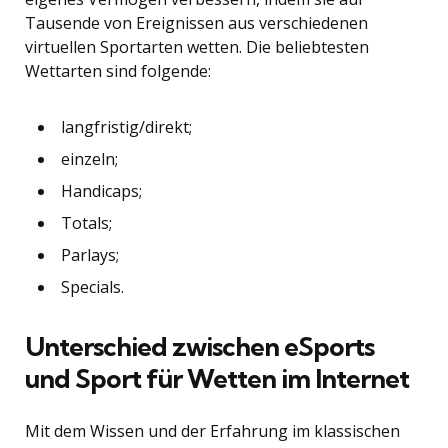
Tausende von Ereignissen aus verschiedenen
virtuellen Sportarten wetten. Die beliebtesten
Wettarten sind folgende:
langfristig/direkt;
einzeln;
Handicaps;
Totals;
Parlays;
Specials.
Unterschied zwischen eSports
und Sport für Wetten im Internet
Mit dem Wissen und der Erfahrung im klassischen