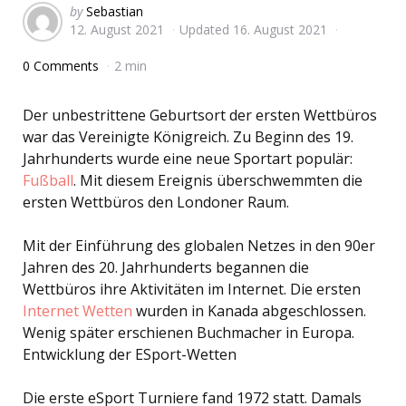
Posted
by
Sebastian
12. August 2021
Updated
16. August 2021
by
0 Comments
2 min
Der unbestrittene Geburtsort der ersten Wettbüros
war das Vereinigte Königreich. Zu Beginn des 19.
Jahrhunderts wurde eine neue Sportart populär:
Fußball
. Mit diesem Ereignis überschwemmten die
ersten Wettbüros den Londoner Raum.
Mit der Einführung des globalen Netzes in den 90er
Jahren des 20. Jahrhunderts begannen die
Wettbüros ihre Aktivitäten im Internet. Die ersten
Internet Wetten
wurden in Kanada abgeschlossen.
Wenig später erschienen Buchmacher in Europa.
Entwicklung der ESport-Wetten
Die erste eSport Turniere fand 1972 statt. Damals