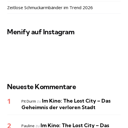
Zeitlose Schmuckarmbänder im Trend 2026
Menify auf Instagram
Neueste Kommentare
Im Kino: The Lost City – Das
Pit Durm
zu
Geheimnis der verloren Stadt
Im Kino: The Lost City – Das
Pauline
zu