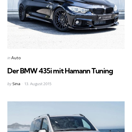
Categories
Posted
in
Auto
in
Der BMW 435i mit Hamann Tuning
Posted
by
Sina
13. August 2015
by