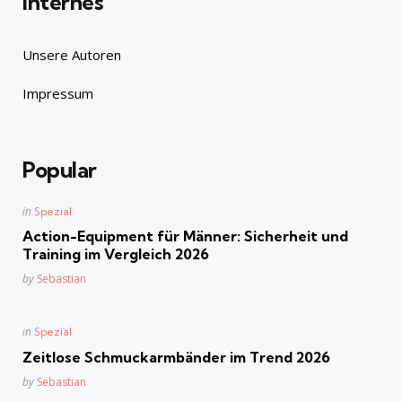
Internes
Unsere Autoren
Impressum
Popular
Posted
in
Spezial
in
Action-Equipment für Männer: Sicherheit und
Training im Vergleich 2026
Posted
by
Sebastian
Posted
in
Spezial
in
Zeitlose Schmuckarmbänder im Trend 2026
Posted
by
Sebastian