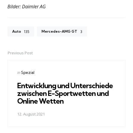
Bilder: Daimler AG
Auto
Mercedes-AMG GT
135
3
Previous Post
Post
navigation
Posted
in
Spezial
in
Entwicklung und Unterschiede
zwischen E-Sportwetten und
Online Wetten
12. August 2021