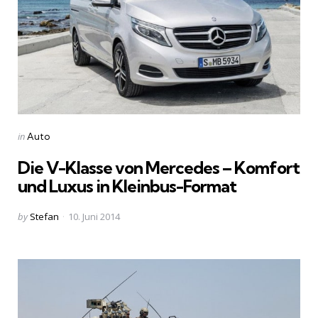
Categories
Posted
in
Auto
in
Die V-Klasse von Mercedes – Komfort
und Luxus in Kleinbus-Format
Posted
by
Stefan
10. Juni 2014
by