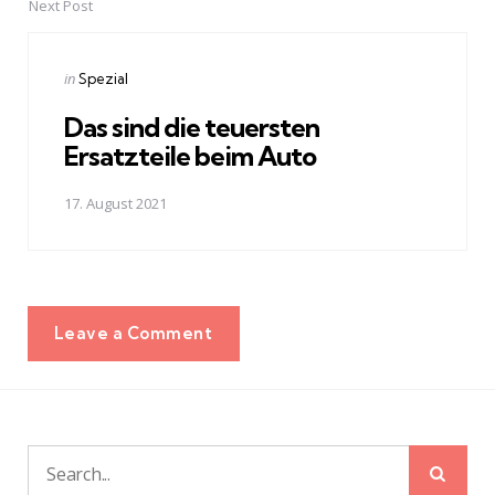
Next Post
Posted
in
Spezial
in
Das sind die teuersten
Ersatzteile beim Auto
17. August 2021
Leave a Comment
Sear
Search