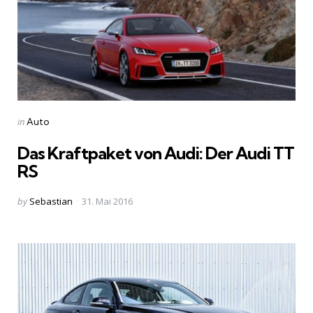
Categories
Posted
in
Auto
in
Das Kraftpaket von Audi: Der Audi TT
RS
Posted
by
Sebastian
31. Mai 2016
by