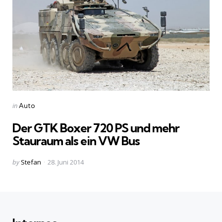
Categories
Posted
in
Auto
in
Der GTK Boxer 720 PS und mehr
Stauraum als ein VW Bus
Posted
by
Stefan
28. Juni 2014
by