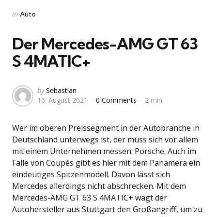
Categories
Posted
in
Auto
in
Der Mercedes-AMG GT 63
S 4MATIC+
Posted
by
Sebastian
16. August 2021
0 Comments
2 min
by
Wer im oberen Preissegment in der Autobranche in
Deutschland unterwegs ist, der muss sich vor allem
mit einem Unternehmen messen: Porsche. Auch im
Falle von Coupés gibt es hier mit dem Panamera ein
eindeutiges Spitzenmodell. Davon lässt sich
Mercedes allerdings nicht abschrecken. Mit dem
Mercedes-AMG GT 63 S 4MATIC+ wagt der
Autohersteller aus Stuttgart den Großangriff, um zu