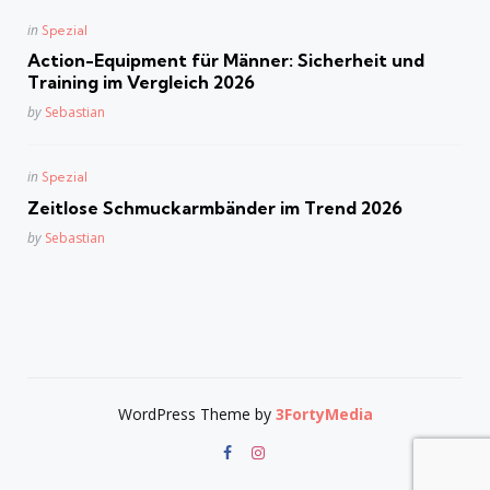
Posted
in
Spezial
in
Action-Equipment für Männer: Sicherheit und
Training im Vergleich 2026
Posted
by
Sebastian
Posted
in
Spezial
in
Zeitlose Schmuckarmbänder im Trend 2026
Posted
by
Sebastian
WordPress Theme by
3FortyMedia