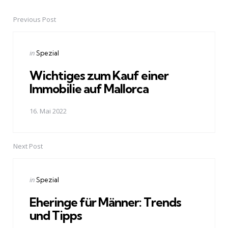
Previous Post
Post
navigation
Posted
in
Spezial
in
Wichtiges zum Kauf einer
Immobilie auf Mallorca
16. Mai 2022
Next Post
Posted
in
Spezial
in
Eheringe für Männer: Trends
und Tipps