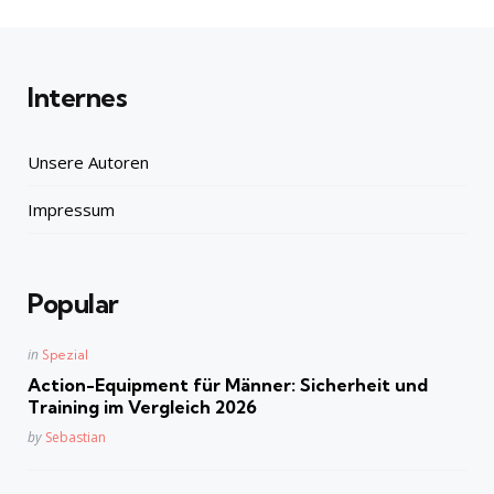
Internes
Unsere Autoren
Impressum
Popular
Posted
in
Spezial
in
Action-Equipment für Männer: Sicherheit und
Training im Vergleich 2026
Posted
by
Sebastian