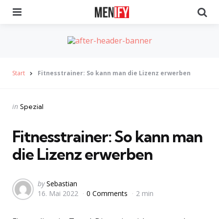
Menu
Se
Start
Fitnesstrainer: So kann man die Lizenz erwerben
Categories
Posted
in
Spezial
in
Fitnesstrainer: So kann man
die Lizenz erwerben
Posted
by
Sebastian
16. Mai 2022
0 Comments
2 min
by