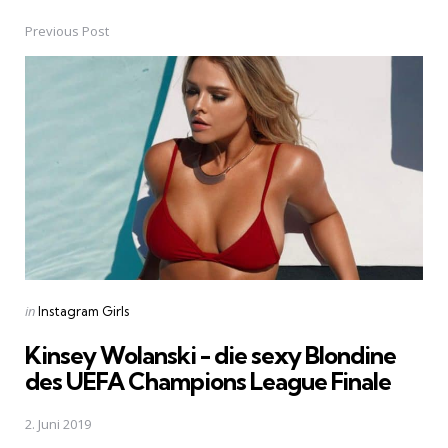
Previous Post
Post
navigation
Posted
in
Instagram Girls
in
Kinsey Wolanski - die sexy Blondine
des UEFA Champions League Finale
2. Juni 2019