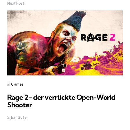
Next Post
Posted
in
Games
in
Rage 2 - der verrückte Open-World
Shooter
5. Juni 2019