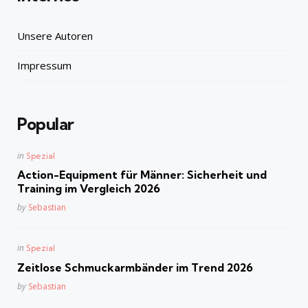
Unsere Autoren
Impressum
Popular
Posted
in
Spezial
in
Action-Equipment für Männer: Sicherheit und
Training im Vergleich 2026
Posted
by
Sebastian
Posted
in
Spezial
in
Zeitlose Schmuckarmbänder im Trend 2026
Posted
by
Sebastian