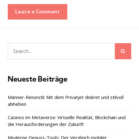
Leave a Comment
Sear
Search
for:
Neueste Beiträge
Männer-Reisestil: Mit dem Privatjet diskret und stilvoll
abheben
Casinos im Metaverse: Virtuelle Realität, Blockchain und
die Herausforderungen der Zukunft
Moderne Genuss-Tools: Der Vergleich mobiler