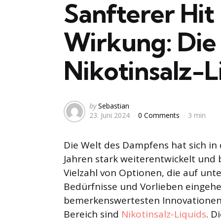
Sanfterer Hit
Wirkung: Die 
Nikotinsalz-L
Posted
by
Sebastian
23. Juni 2024
0 Comments
3 min
by
Die Welt des Dampfens hat sich in 
Jahren stark weiterentwickelt und 
Vielzahl von Optionen, die auf unte
Bedürfnisse und Vorlieben eingehe
bemerkenswertesten Innovationen
Bereich sind
Nikotinsalz-Liquids
. D