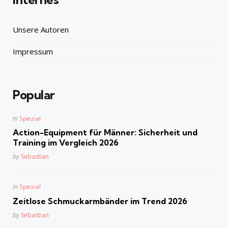
Unsere Autoren
Impressum
Popular
Posted
in
Spezial
in
Action-Equipment für Männer: Sicherheit und
Training im Vergleich 2026
Posted
by
Sebastian
Posted
in
Spezial
in
Zeitlose Schmuckarmbänder im Trend 2026
Posted
by
Sebastian