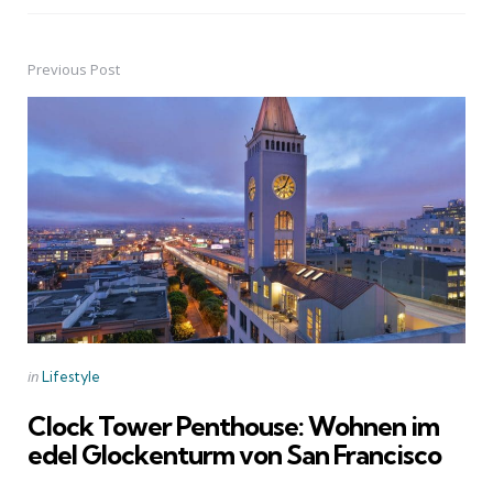
Previous Post
Post
navigation
Posted
in
Lifestyle
in
Clock Tower Penthouse: Wohnen im
edel Glockenturm von San Francisco