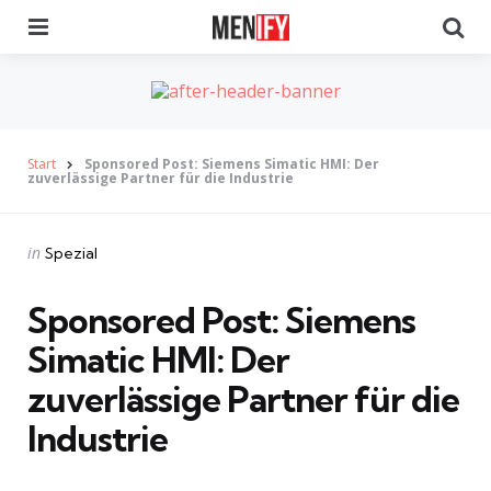
Menu
Se
Start
Sponsored Post: Siemens Simatic HMI: Der
zuverlässige Partner für die Industrie
Categories
Posted
in
Spezial
in
Sponsored Post: Siemens
Simatic HMI: Der
zuverlässige Partner für die
Industrie