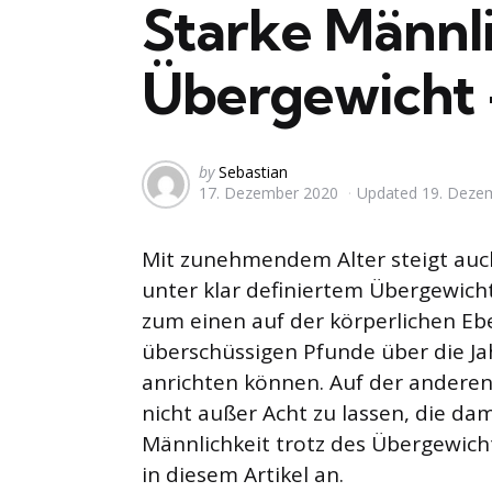
Starke Männli
Übergewicht –
Posted
by
Sebastian
17. Dezember 2020
Updated
19. Deze
by
Mit zunehmendem Alter steigt auch
unter klar definiertem Übergewicht 
zum einen auf der körperlichen Ebe
überschüssigen Pfunde über die Ja
anrichten können. Auf der anderen 
nicht außer Acht zu lassen, die da
Männlichkeit trotz des Übergewicht
in diesem Artikel an.