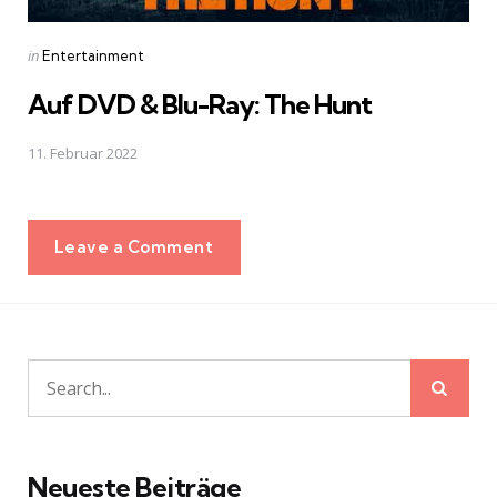
Posted
in
Entertainment
in
Auf DVD & Blu-Ray: The Hunt
11. Februar 2022
Leave a Comment
Sear
Search
for:
Neueste Beiträge