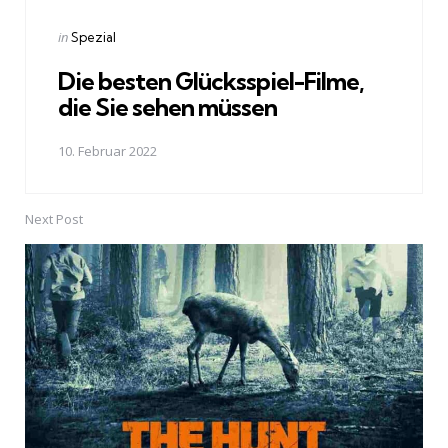
navigation
Posted
in
Spezial
in
Die besten Glücksspiel-Filme,
die Sie sehen müssen
10. Februar 2022
Next Post