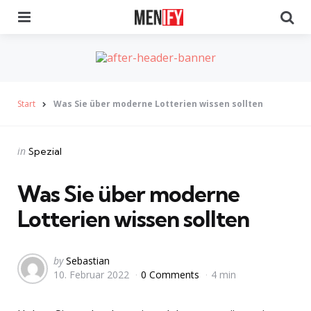
Menu
Se
Start
Was Sie über moderne Lotterien wissen sollten
Categories
Posted
in
Spezial
in
Was Sie über moderne
Lotterien wissen sollten
Posted
by
Sebastian
10. Februar 2022
0 Comments
4 min
by