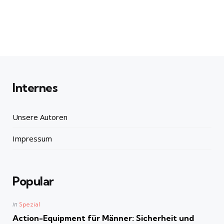
Internes
Unsere Autoren
Impressum
Popular
Posted
in
Spezial
in
Action-Equipment für Männer: Sicherheit und