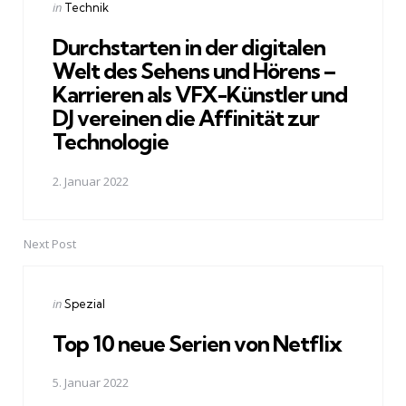
Posted
in
Technik
in
Durchstarten in der digitalen
Welt des Sehens und Hörens –
Karrieren als VFX-Künstler und
DJ vereinen die Affinität zur
Technologie
2. Januar 2022
Next Post
Posted
in
Spezial
in
Top 10 neue Serien von Netflix
5. Januar 2022