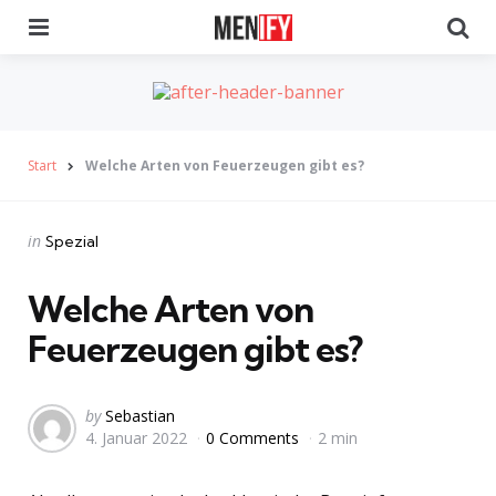
Menu
Se
Start
Welche Arten von Feuerzeugen gibt es?
Categories
Posted
in
Spezial
in
Welche Arten von
Feuerzeugen gibt es?
Posted
by
Sebastian
4. Januar 2022
0 Comments
2 min
by