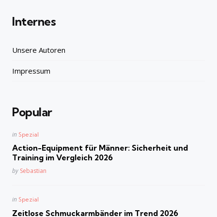
Internes
Unsere Autoren
Impressum
Popular
Posted
in
Spezial
in
Action-Equipment für Männer: Sicherheit und
Training im Vergleich 2026
Posted
by
Sebastian
Posted
in
Spezial
in
Zeitlose Schmuckarmbänder im Trend 2026