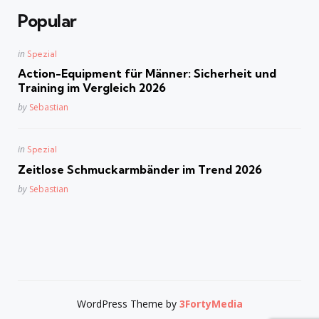
Popular
Posted
in
Spezial
in
Action-Equipment für Männer: Sicherheit und
Training im Vergleich 2026
Posted
by
Sebastian
Posted
in
Spezial
in
Zeitlose Schmuckarmbänder im Trend 2026
Posted
by
Sebastian
WordPress Theme by
3FortyMedia