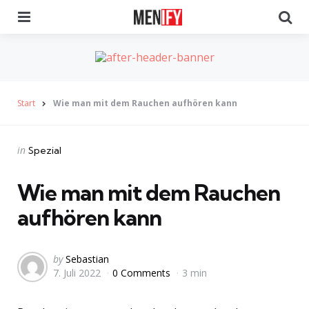
Menu
Se
Start
Wie man mit dem Rauchen aufhören kann
Categories
Posted
in
Spezial
in
Wie man mit dem Rauchen
aufhören kann
Posted
by
Sebastian
7. Juli 2022
0 Comments
3 min
by