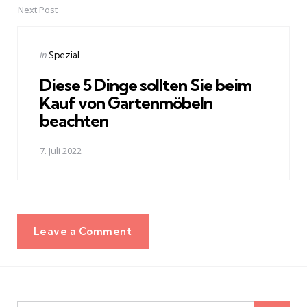
Next Post
Posted
in
Spezial
in
Diese 5 Dinge sollten Sie beim
Kauf von Gartenmöbeln
beachten
7. Juli 2022
Leave a Comment