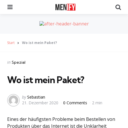
Menu
Se
Start
Wo ist mein Paket?
Categories
Posted
in
Spezial
in
Wo ist mein Paket?
Posted
by
Sebastian
21. Dezember 2020
0 Comments
2 min
by
Eines der häufigsten Probleme beim Bestellen von
Produkten über das Internet ist die Unklarheit