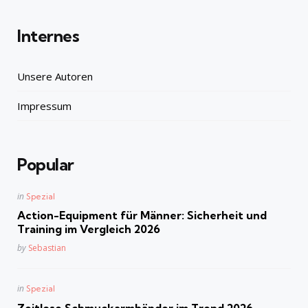
Internes
Unsere Autoren
Impressum
Popular
Posted
in
Spezial
in
Action-Equipment für Männer: Sicherheit und
Training im Vergleich 2026
Posted
by
Sebastian
Posted
in
Spezial
in