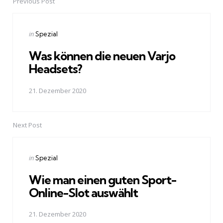
Previous Post
Post
navigation
Posted
in
Spezial
in
Was können die neuen Varjo
Headsets?
21. Dezember 2020
Next Post
Posted
in
Spezial
in
Wie man einen guten Sport-
Online-Slot auswählt
21. Dezember 2020