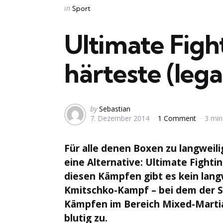
Categories
Posted
in
Sport
in
Ultimate Figh
härteste (leg
Posted
by
Sebastian
7. Dezember 2014
1 Comment
3 min
by
Für alle denen Boxen zu langweili
eine Alternative: Ultimate Figh
diesen Kämpfen gibt es kein lang
Kmitschko-Kampf – bei dem der Si
Kämpfen im Bereich Mixed-Martial
blutig zu.