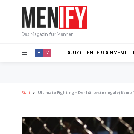
Das Magazin für Männer
Menu
AUTO
ENTERTAINMENT
Start
Ultimate Fighting – Der härteste (legale) Kamp