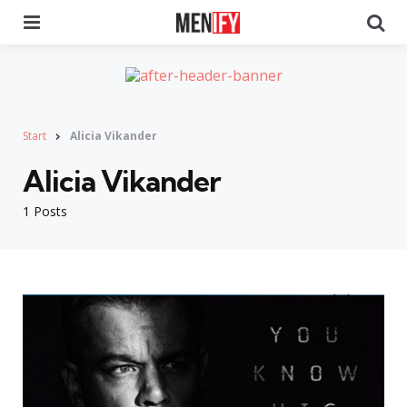
Menu
Se
Start
Alicia Vikander
Alicia Vikander
1 Posts