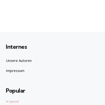
Internes
Unsere Autoren
Impressum
Popular
Posted
in
Spezial