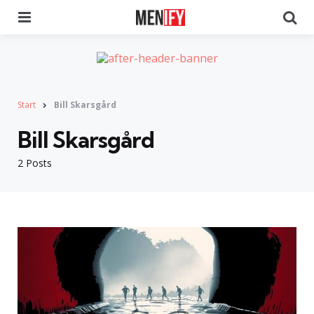
Menu
Se
Start
Bill Skarsgård
Bill Skarsgård
2 Posts