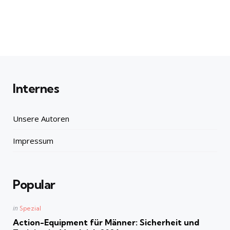
Internes
Unsere Autoren
Impressum
Popular
Posted
in
Spezial
in
Action-Equipment für Männer: Sicherheit und