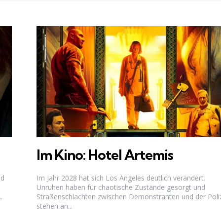
Im Kino: Hotel Artemis
nd
Im Jahr 2028 hat sich Los Angeles deutlich verändert.
Unruhen haben für chaotische Zustände gesorgt und
.
Straßenschlachten zwischen Demonstranten und der Poli
stehen an...