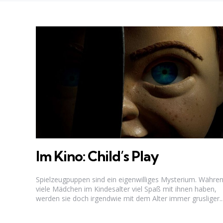
Im Kino: Child’s Play
Spielzeugpuppen sind ein eigenwilliges Mysterium. Währe
viele Mädchen im Kindesalter viel Spaß mit ihnen haben,
werden sie doch irgendwie mit dem Alter immer grusliger...