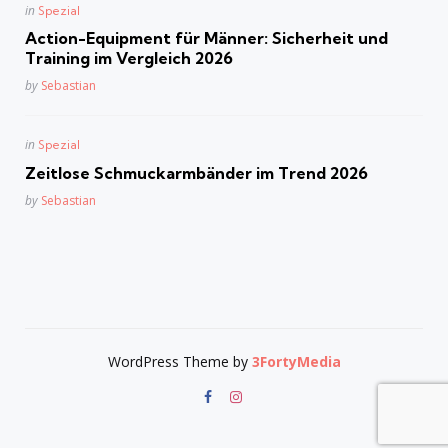
Posted
in
Spezial
in
Action-Equipment für Männer: Sicherheit und
Training im Vergleich 2026
Posted
by
Sebastian
Posted
in
Spezial
in
Zeitlose Schmuckarmbänder im Trend 2026
Posted
by
Sebastian
WordPress Theme by
3FortyMedia