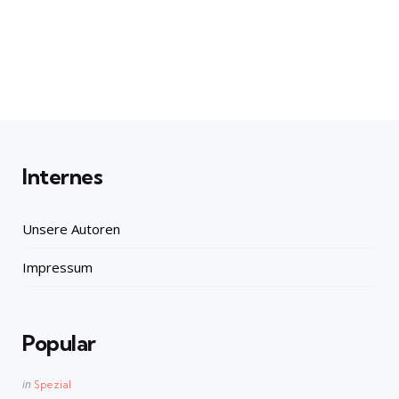
Internes
Unsere Autoren
Impressum
Popular
Posted
in
Spezial