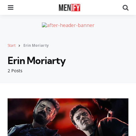
Menu
Se
Start
Erin Moriarty
Erin Moriarty
2 Posts