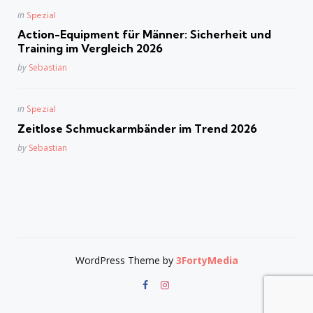
Posted
in
Spezial
in
Action-Equipment für Männer: Sicherheit und
Training im Vergleich 2026
Posted
by
Sebastian
Posted
in
Spezial
in
Zeitlose Schmuckarmbänder im Trend 2026
Posted
by
Sebastian
WordPress Theme by
3FortyMedia