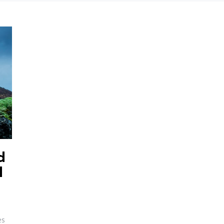
d
l
es