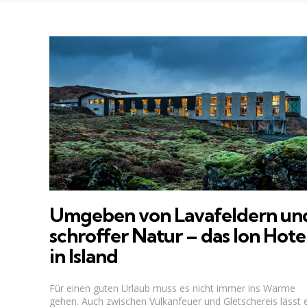
Umgeben von Lavafeldern un
schroffer Natur – das Ion Hote
in Island
Für einen guten Urlaub muss es nicht immer ins Warme
gehen. Auch zwischen Vulkanfeuer und Gletschereis lässt 