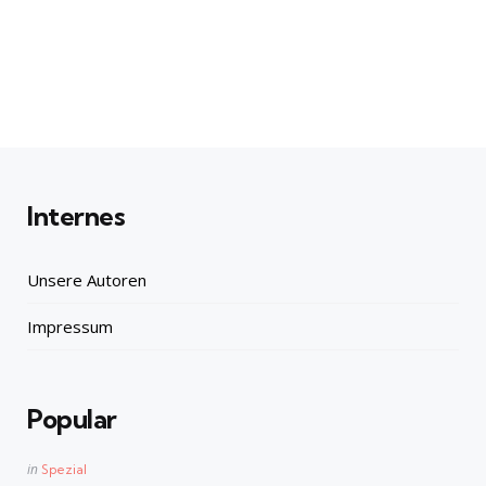
Internes
Unsere Autoren
Impressum
Popular
Posted
in
Spezial