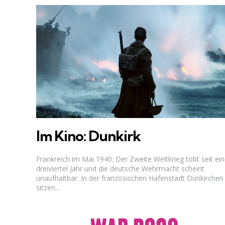
Im Kino: Dunkirk
Frankreich im Mai 1940: Der Zweite Weltkrieg tobt seit e
dreiviertel Jahr und die deutsche Wehrmacht scheint
unaufhaltbar. In der französischen Hafenstadt Dünkirchen
sitzen...