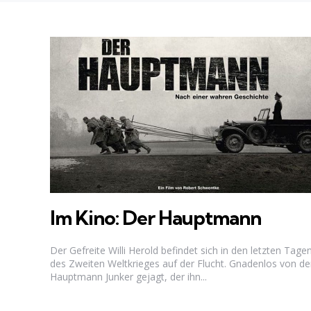
Im Kino: Der Hauptmann
Der Gefreite Willi Herold befindet sich in den letzten Tage
des Zweiten Weltkrieges auf der Flucht. Gnadenlos von d
Hauptmann Junker gejagt, der ihn...