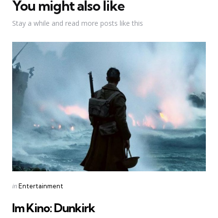
You might also like
Stay a while and read more posts like this
Categories
Posted
in
Entertainment
in
Im Kino: Dunkirk