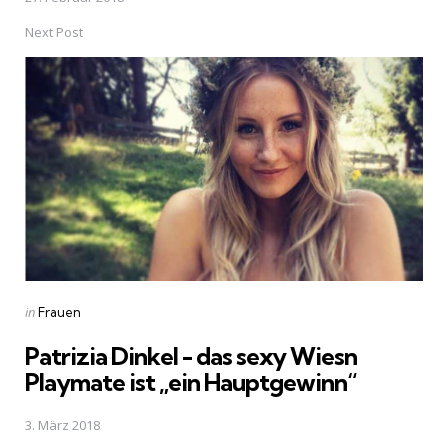
Next Post
Posted
in
Frauen
in
Patrizia Dinkel - das sexy Wiesn
Playmate ist „ein Hauptgewinn“
3. März 2018