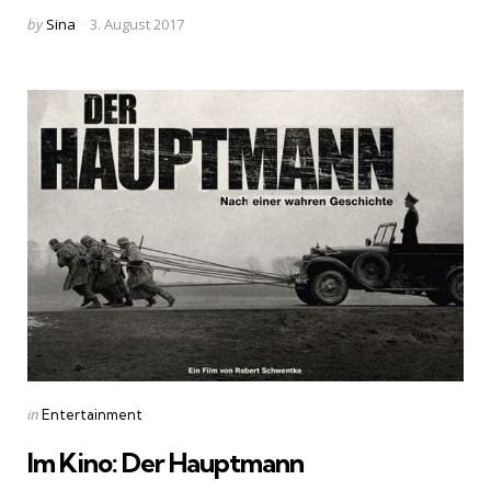
Posted
by
Sina
3. August 2017
by
Categories
Posted
in
Entertainment
in
Im Kino: Der Hauptmann