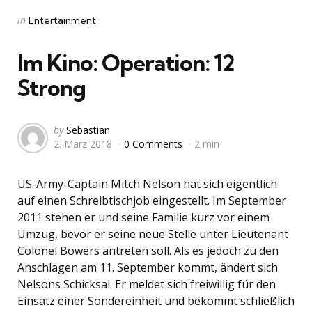
Categories
Posted
in
Entertainment
in
Im Kino: Operation: 12
Strong
Posted
by
Sebastian
2. März 2018
0 Comments
2 min
by
US-Army-Captain Mitch Nelson hat sich eigentlich
auf einen Schreibtischjob eingestellt. Im September
2011 stehen er und seine Familie kurz vor einem
Umzug, bevor er seine neue Stelle unter Lieutenant
Colonel Bowers antreten soll. Als es jedoch zu den
Anschlägen am 11. September kommt, ändert sich
Nelsons Schicksal. Er meldet sich freiwillig für den
Einsatz einer Sondereinheit und bekommt schließlich