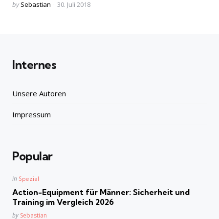
Posted
by
Sebastian
30. Juli 2018
by
Internes
Unsere Autoren
Impressum
Popular
Posted
in
Spezial
in
Action-Equipment für Männer: Sicherheit und
Training im Vergleich 2026
Posted
by
Sebastian