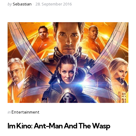
Posted
by
Sebastian
28. September 2016
by
Categories
Posted
in
Entertainment
in
Im Kino: Ant-Man And The Wasp