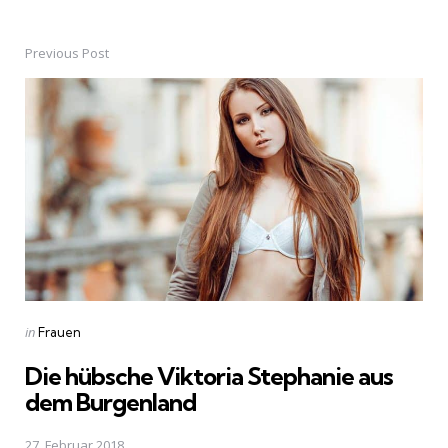
Previous Post
Post
navigation
Posted
in
Frauen
in
Die hübsche Viktoria Stephanie aus
dem Burgenland
27. Februar 2018