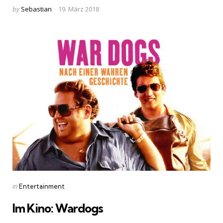
Posted
by
Sebastian
19. März 2018
by
Categories
Posted
in
Entertainment
in
Im Kino: Wardogs