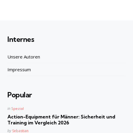
Internes
Unsere Autoren
Impressum
Popular
Posted
in
Spezial
in
Action-Equipment für Männer: Sicherheit und
Training im Vergleich 2026
Posted
by
Sebastian