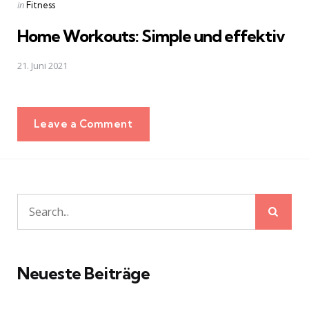
Posted
in
Fitness
in
Home Workouts: Simple und effektiv
21. Juni 2021
Leave a Comment
Sear
Search
for:
Neueste Beiträge