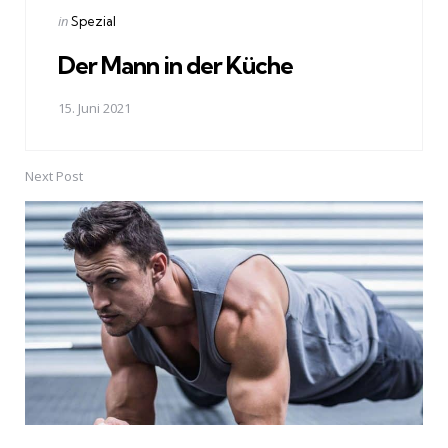
navigation
Posted
in
Spezial
in
Der Mann in der Küche
15. Juni 2021
Next Post