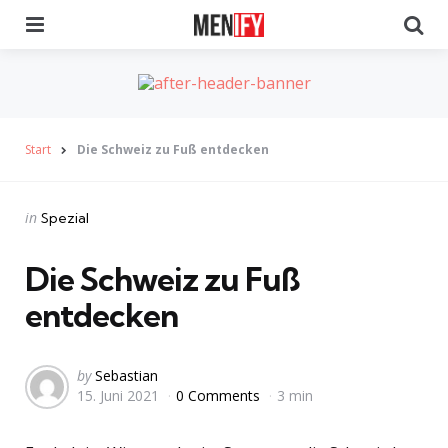
Menu
Se
Start
Die Schweiz zu Fuß entdecken
Categories
Posted
in
Spezial
in
Die Schweiz zu Fuß
entdecken
Posted
by
Sebastian
15. Juni 2021
0 Comments
3 min
by